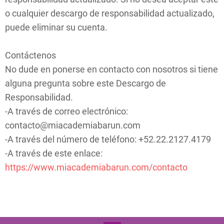
o cualquier descargo de responsabilidad actualizado,
puede eliminar su cuenta.
Contáctenos
No dude en ponerse en contacto con nosotros si tiene
alguna pregunta sobre este Descargo de
Responsabilidad.
-A través de correo electrónico:
contacto@miacademiabarun.com
-A través del número de teléfono: +52.22.2127.4179
-A través de este enlace:
https://www.miacademiabarun.com/contacto