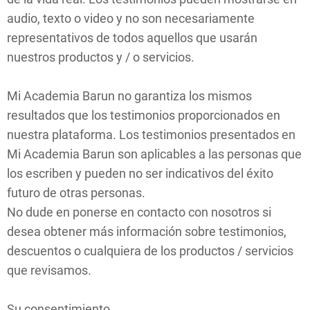
audio, texto o video y no son necesariamente
representativos de todos aquellos que usarán
nuestros productos y / o servicios.
Mi Academia Barun no garantiza los mismos
resultados que los testimonios proporcionados en
nuestra plataforma. Los testimonios presentados en
Mi Academia Barun son aplicables a las personas que
los escriben y pueden no ser indicativos del éxito
futuro de otras personas.
No dude en ponerse en contacto con nosotros si
desea obtener más información sobre testimonios,
descuentos o cualquiera de los productos / servicios
que revisamos.
Su consentimiento