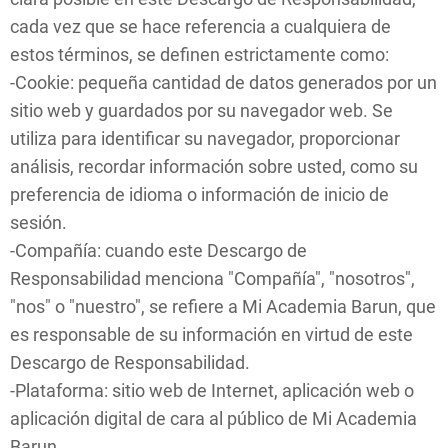
cada vez que se hace referencia a cualquiera de
estos términos, se definen estrictamente como:
-Cookie: pequeña cantidad de datos generados por un
sitio web y guardados por su navegador web. Se
utiliza para identificar su navegador, proporcionar
análisis, recordar información sobre usted, como su
preferencia de idioma o información de inicio de
sesión.
-Compañía: cuando este Descargo de
Responsabilidad menciona "Compañía", "nosotros",
"nos" o "nuestro", se refiere a Mi Academia Barun, que
es responsable de su información en virtud de este
Descargo de Responsabilidad.
-Plataforma: sitio web de Internet, aplicación web o
aplicación digital de cara al público de Mi Academia
Barun.