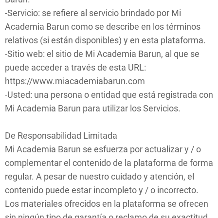
-Servicio: se refiere al servicio brindado por Mi
Academia Barun como se describe en los términos
relativos (si están disponibles) y en esta plataforma.
-Sitio web: el sitio de Mi Academia Barun, al que se
puede acceder a través de esta URL:
https://www.miacademiabarun.com
-Usted: una persona o entidad que está registrada con
Mi Academia Barun para utilizar los Servicios.
De Responsabilidad Limitada
Mi Academia Barun se esfuerza por actualizar y / o
complementar el contenido de la plataforma de forma
regular. A pesar de nuestro cuidado y atención, el
contenido puede estar incompleto y / o incorrecto.
Los materiales ofrecidos en la plataforma se ofrecen
sin ningún tipo de garantía o reclamo de su exactitud.