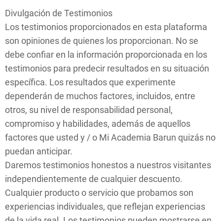
Divulgación de Testimonios
Los testimonios proporcionados en esta plataforma
son opiniones de quienes los proporcionan. No se
debe confiar en la información proporcionada en los
testimonios para predecir resultados en su situación
específica. Los resultados que experimente
dependerán de muchos factores, incluidos, entre
otros, su nivel de responsabilidad personal,
compromiso y habilidades, además de aquellos
factores que usted y / o Mi Academia Barun quizás no
puedan anticipar.
Daremos testimonios honestos a nuestros visitantes
independientemente de cualquier descuento.
Cualquier producto o servicio que probamos son
experiencias individuales, que reflejan experiencias
de la vida real. Los testimonios pueden mostrarse en