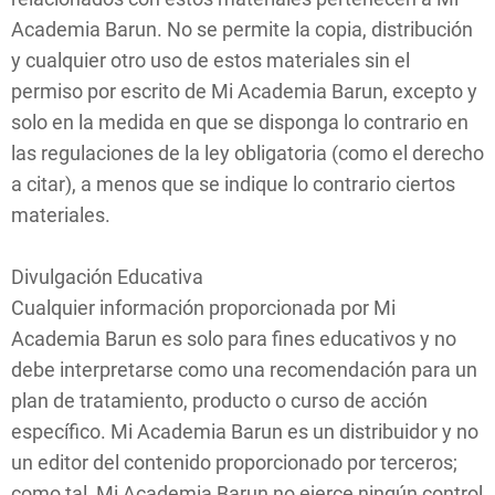
Academia Barun. No se permite la copia, distribución
y cualquier otro uso de estos materiales sin el
permiso por escrito de Mi Academia Barun, excepto y
solo en la medida en que se disponga lo contrario en
las regulaciones de la ley obligatoria (como el derecho
a citar), a menos que se indique lo contrario ciertos
materiales.
Divulgación Educativa
Cualquier información proporcionada por Mi
Academia Barun es solo para fines educativos y no
debe interpretarse como una recomendación para un
plan de tratamiento, producto o curso de acción
específico. Mi Academia Barun es un distribuidor y no
un editor del contenido proporcionado por terceros;
como tal, Mi Academia Barun no ejerce ningún control