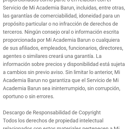
Servicio de Mi Academia Barun, incluidas, entre otras,
las garantías de comerciabilidad, idoneidad para un
propósito particular o no infracción de derechos de
terceros. Ningún consejo oral o información escrita
proporcionada por Mi Academia Barun o cualquiera
de sus afiliados, empleados, funcionarios, directores,
agentes o similares creará una garantía. La
información sobre precios y disponibilidad está sujeta
a cambios sin previo aviso. Sin limitar lo anterior, Mi
Academia Barun no garantiza que el Servicio de Mi
Academia Barun sea ininterrumpido, sin corrupción,
oportuno o sin errores.
Descargo de Responsabilidad de Copyright
Todos los derechos de propiedad intelectual
relacionados con estos materiales pertenecen a Mi